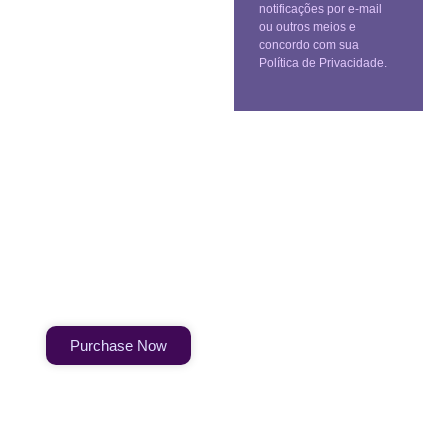
notificações por e-mail
ou outros meios e
concordo com sua
Política de Privacidade.
Create a new perspective on
life
Your Ads Here (1260 x 240 area)
Purchase Now