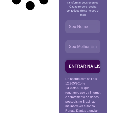
transformar seus eventos.
Cadastre-se e receba
conteúdos direto no seu e-
mail!
De acordo com as Leis
12.965/2014 e
13.709/2018, que
regulam o uso da Internet
e o tratamento de dados
pessoais no Brasil, ao
me inscrever autorizo
Renata Dantas a enviar