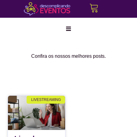
Marketing Digital
Confira os nossos melhores posts.
Corporativo
Híbridos
Produção Cultural
LIVESTREAMING
Create a
Cerimonialistas
new
Tráfego Pago
perspective
on life