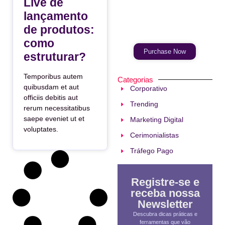
Live de
lançamento
Your Ads Here
(365 x 270 area)
de produtos:
como
Purchase Now
estruturar?
Temporibus autem
Categorias
quibusdam et aut
Corporativo
officiis debitis aut
Trending
rerum necessitatibus
saepe eveniet ut et
Marketing Digital
voluptates.
Cerimonialistas
Tráfego Pago
Registre-se e
receba nossa
Newsletter
Descubra dicas práticas e
ferramentas que vão