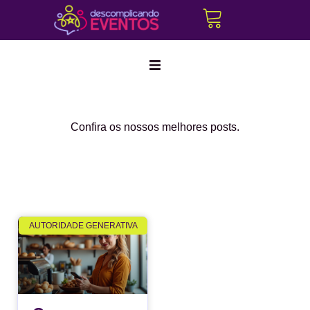
Marketing Digital
Confira os nossos melhores posts.
Corporativo
Híbridos
Produção Cultural
AUTORIDADE GENERATIVA
Create a
Cerimonialistas
new
Tráfego Pago
perspective
on life