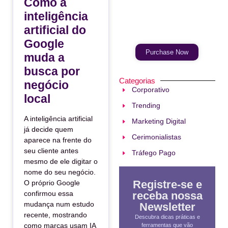
Como a
inteligência
Your Ads Here
(365 x 270 area)
artificial do
Google
Purchase Now
muda a
busca por
Categorias
negócio
Corporativo
local
Trending
A inteligência artificial
Marketing Digital
já decide quem
Cerimonialistas
aparece na frente do
seu cliente antes
Tráfego Pago
mesmo de ele digitar o
nome do seu negócio.
Registre-se e
O próprio Google
receba nossa
confirmou essa
mudança num estudo
Newsletter
recente, mostrando
Descubra dicas práticas e
como marcas usam IA
ferramentas que vão