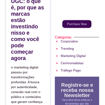
UGC: o que
é, por que as
Your Ads Here
(365 x 270 area)
marcas
estão
Purchase Now
investindo
nisso e
Categorias
como você
Corporativo
pode
Trending
começar
Marketing Digital
agora
Cerimonialistas
o marketing digital
Tráfego Pago
passou por
transformações
profundas. A busca
Registre-se e
por autenticidade,
receba nossa
conexão real com o
Newsletter
público e conteúdos
Descubra dicas práticas e
que geram confiança
ferramentas que vão