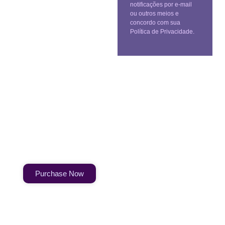
notificações por e-mail
ou outros meios e
concordo com sua
Política de Privacidade.
Create a new perspective on
life
Your Ads Here (1260 x 240 area)
Purchase Now