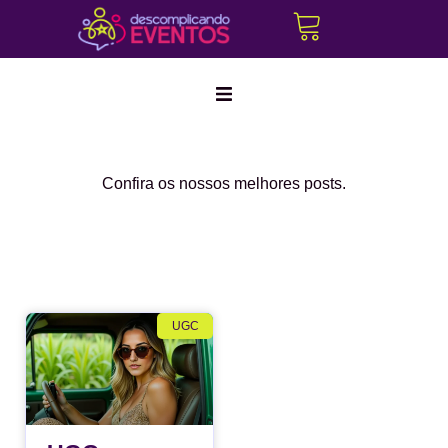
Confira os nossos melhores posts.
UGC
Create a
new
perspective
on life