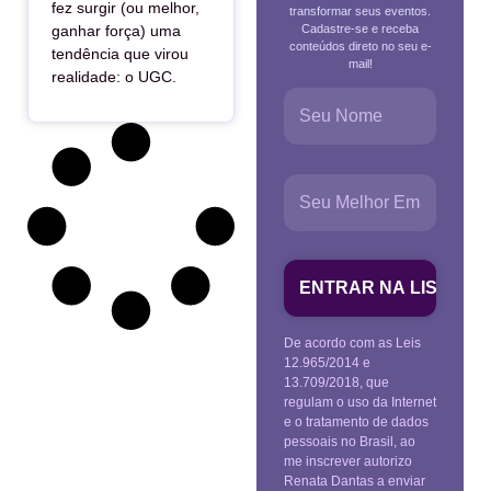
fez surgir (ou melhor,
transformar seus eventos.
Cadastre-se e receba
ganhar força) uma
conteúdos direto no seu e-
tendência que virou
mail!
realidade: o UGC.
De acordo com as Leis
12.965/2014 e
13.709/2018, que
regulam o uso da Internet
e o tratamento de dados
pessoais no Brasil, ao
me inscrever autorizo
Renata Dantas a enviar