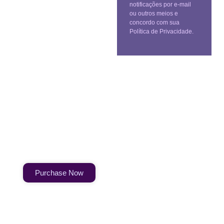
notificações por e-mail
ou outros meios e
concordo com sua
Política de Privacidade.
Create a new perspective on
life
Your Ads Here (1260 x 240 area)
Purchase Now