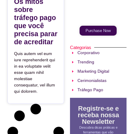
Os mitos
sobre
Your Ads Here
(365 x 270 area)
tráfego pago
que você
Purchase Now
precisa parar
de acreditar
Categorias
Corporativo
Quis autem vel eum
iure reprehenderit qui
Trending
in ea voluptate velit
Marketing Digital
esse quam nihil
molestiae
Cerimonialistas
consequatur, vel illum
Tráfego Pago
qui dolorem.
Registre-se e
receba nossa
Newsletter
Descubra dicas práticas e
ferramentas que vão