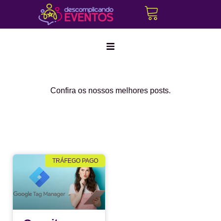
Marketing Digital
Confira os nossos melhores posts.
Corporativo
Híbridos
Produção Cultural
TRÁFEGO PAGO
Create a
Cerimonialistas
new
Tráfego Pago
perspective
on life