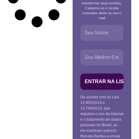
transformar seus eventos.
Cadastre-se e receba
conteúdos direto no seu e-
mail!
De acordo com as Leis
12.965/2014 e
13.709/2018, que
regulam o uso da Internet
e o tratamento de dados
pessoais no Brasil, ao
me inscrever autorizo
Renata Dantas a enviar