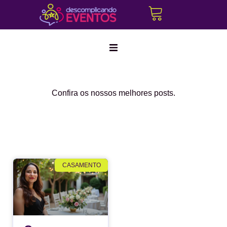
Marketing Digital
Confira os nossos melhores posts.
Corporativo
Híbridos
Produção Cultural
CASAMENTO
Create a
Cerimonialistas
new
Tráfego Pago
perspective
on life