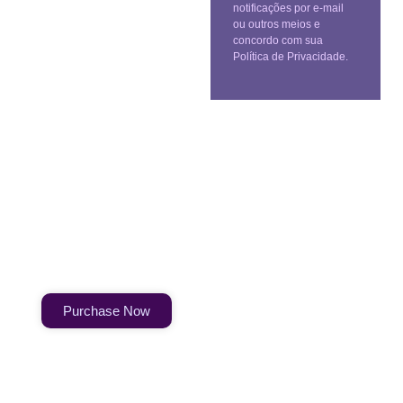
notificações por e-mail
ou outros meios e
concordo com sua
Política de Privacidade.
Create a new perspective on
life
Your Ads Here (1260 x 240 area)
Purchase Now