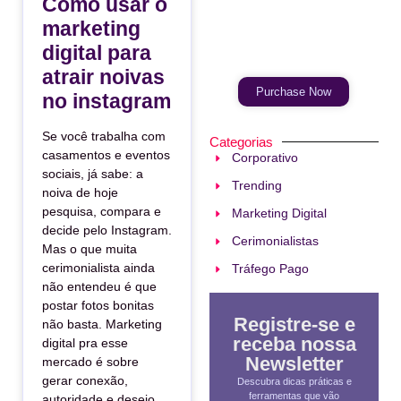
Como usar o
marketing
Your Ads Here
(365 x 270 area)
digital para
atrair noivas
Purchase Now
no instagram
Se você trabalha com
Categorias
casamentos e eventos
Corporativo
sociais, já sabe: a
Trending
noiva de hoje
pesquisa, compara e
Marketing Digital
decide pelo Instagram.
Cerimonialistas
Mas o que muita
cerimonialista ainda
Tráfego Pago
não entendeu é que
postar fotos bonitas
Registre-se e
não basta. Marketing
receba nossa
digital pra esse
Newsletter
mercado é sobre
gerar conexão,
Descubra dicas práticas e
ferramentas que vão
autoridade e desejo