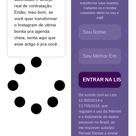
transformar seus eventos.
real de contratação.
Cadastre-se e receba
Então, meu bom, se
conteúdos direto no seu e-
mail!
você quer transformar
o Instagram de vitrine
bonita pra agenda
cheia, senta aqui que
esse artigo é pra você.
De acordo com as Leis
12.965/2014 e
13.709/2018, que
regulam o uso da Internet
e o tratamento de dados
pessoais no Brasil, ao
me inscrever autorizo
Renata Dantas a enviar