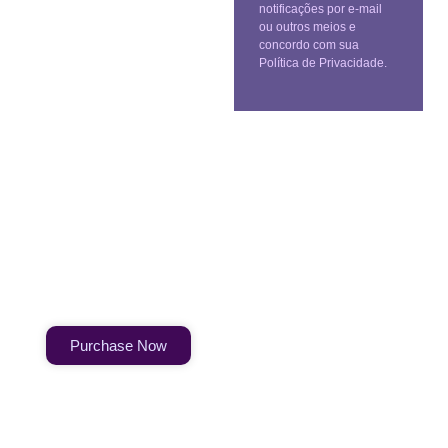
notificações por e-mail
ou outros meios e
concordo com sua
Política de Privacidade.
Create a new perspective on
life
Your Ads Here (1260 x 240 area)
Purchase Now