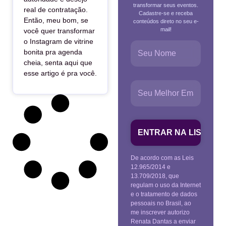
transformar seus eventos.
real de contratação.
Cadastre-se e receba
Então, meu bom, se
conteúdos direto no seu e-
mail!
você quer transformar
o Instagram de vitrine
bonita pra agenda
cheia, senta aqui que
esse artigo é pra você.
De acordo com as Leis
12.965/2014 e
13.709/2018, que
regulam o uso da Internet
e o tratamento de dados
pessoais no Brasil, ao
me inscrever autorizo
Renata Dantas a enviar