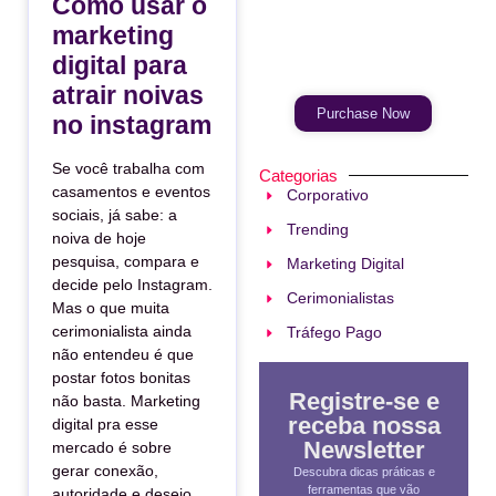
Como usar o
marketing
Your Ads Here
(365 x 270 area)
digital para
atrair noivas
Purchase Now
no instagram
Se você trabalha com
Categorias
casamentos e eventos
Corporativo
sociais, já sabe: a
Trending
noiva de hoje
pesquisa, compara e
Marketing Digital
decide pelo Instagram.
Cerimonialistas
Mas o que muita
cerimonialista ainda
Tráfego Pago
não entendeu é que
postar fotos bonitas
Registre-se e
não basta. Marketing
receba nossa
digital pra esse
Newsletter
mercado é sobre
gerar conexão,
Descubra dicas práticas e
ferramentas que vão
autoridade e desejo