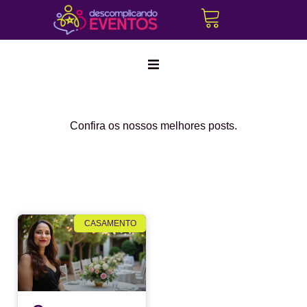
Marketing Digital
Confira os nossos melhores posts.
Corporativo
Híbridos
Produção Cultural
CASAMENTO
Create a
Cerimonialistas
new
Tráfego Pago
perspective
on life